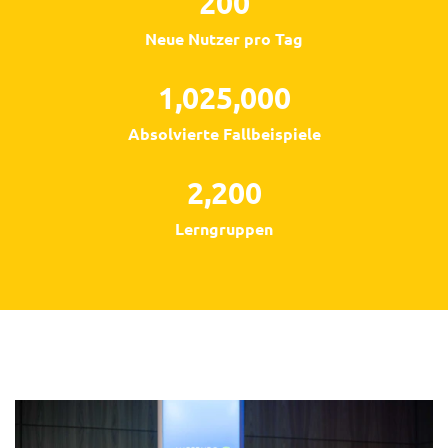
200
Neue Nutzer pro Tag
1,025,000
Absolvierte Fallbeispiele
2,200
Lerngruppen