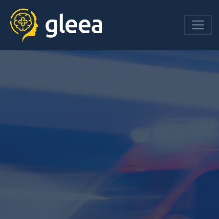
orientierte
ldung im
ngsdienst