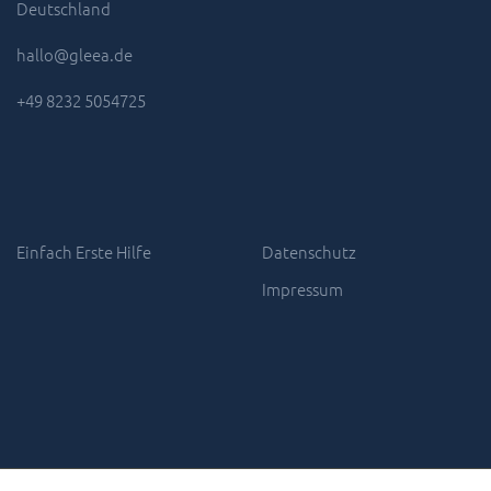
Deutschland
hallo@gleea.de
+49 8232 5054725
Einfach Erste Hilfe
Datenschutz
Impressum